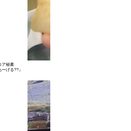
コア秘書
…』
あーげる??』