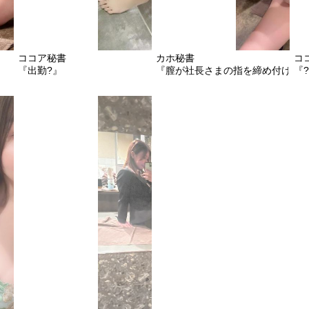
ココア秘書
カホ秘書
コ
『出勤?』
『膣が社長さまの指を締め付けて
『?