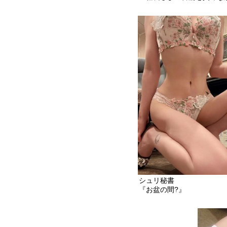
シュリ秘書
『お盆の間?』