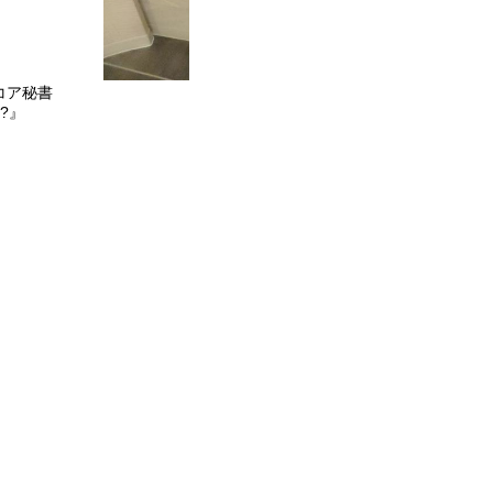
コア秘書
しまう…』
?』