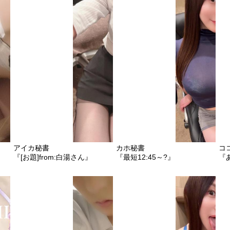
アイカ秘書
カホ秘書
コ
『[お題]from:白湯さん』
『最短12:45～?』
『