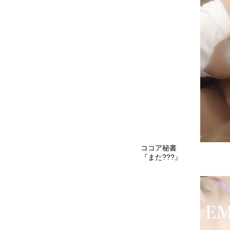
ココア秘書
『また???』