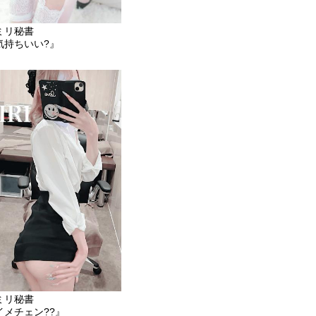
ミリ秘書
気持ちいい?』
ミリ秘書
イメチェン??』