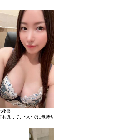
ホ秘書
を…』
汗も流して、ついでに気持ちいいことも…?』