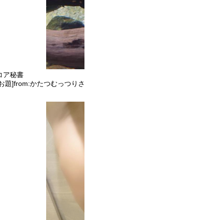
コア秘書
[お題]from:かたつむっつりさんさん』