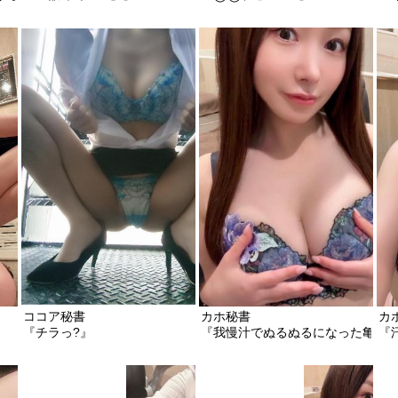
ココア秘書
カホ秘書
カ
『チラっ?』
『我慢汁でぬるぬるになった亀頭
『