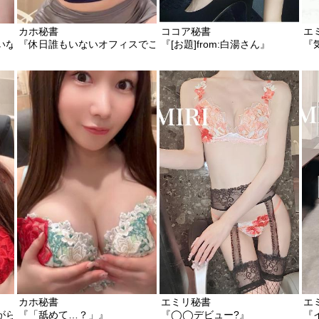
カホ秘書
ココア秘書
エ
いながら?』
『休日誰もいないオフィスでこっそり…』
『[お題]from:白湯さん』
『
カホ秘書
エミリ秘書
エ
がらスローな素股』
『「舐めて…？」』
『◯◯デビュー?』
『