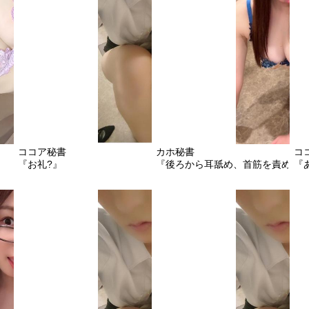
ココア秘書
カホ秘書
コ
『お礼?』
『後ろから耳舐め、首筋を責めて
『