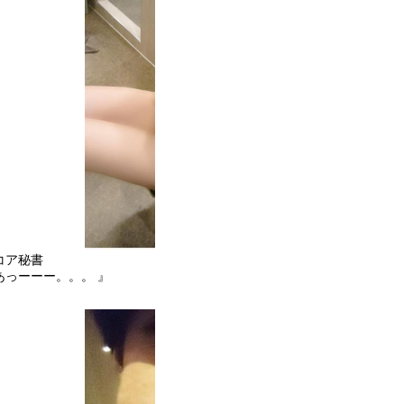
コア秘書
あっーーー。。。 』