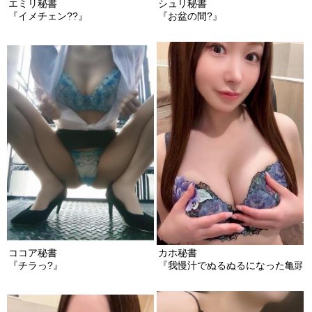
エミリ秘書
シュリ秘書
『イメチェン??』
『お盆の間?』
ココア秘書
カホ秘書
『チラっ?』
『我慢汁でぬるぬるになった亀頭