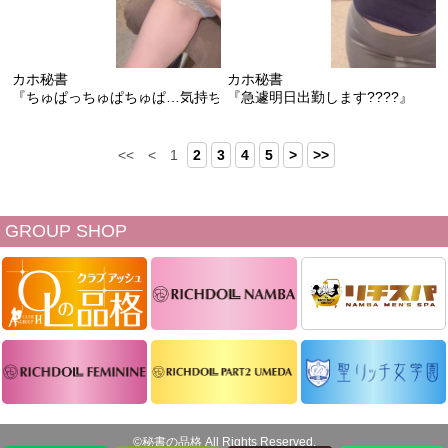
カホ秘書
カホ秘書
『ちゅぱっちゅぱちゅぱ…気持ちいい…』
『急遽明日出勤します????』
<<
<
1
2
3
4
5
>
>>
GROUP SHOP
©秘書の品格 All Rights Reserved.