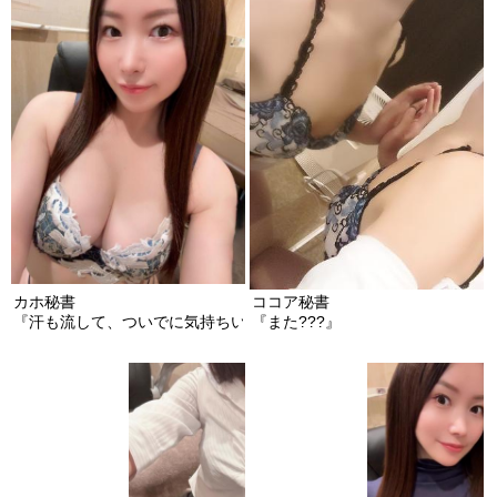
カホ秘書
ココア秘書
『汗も流して、ついでに気持ちいいことも…?』
『また???』