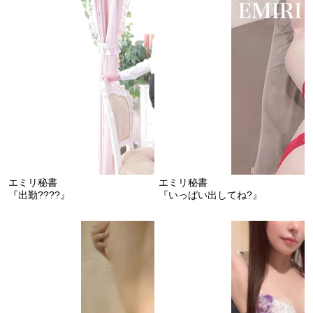
エミリ秘書
エミリ秘書
『出勤????』
『いっぱい出してね?』