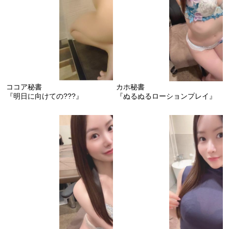
ココア秘書
カホ秘書
『明日に向けての???』
『ぬるぬるローションプレイ』