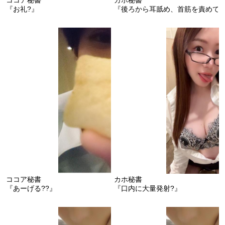
『お礼?』
『後ろから耳舐め、首筋を責めて
ココア秘書
カホ秘書
『あーげる??』
『口内に大量発射?』