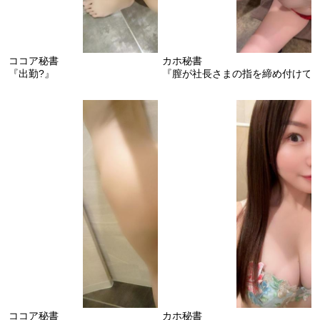
ココア秘書
カホ秘書
『出勤?』
『膣が社長さまの指を締め付けて
ココア秘書
カホ秘書