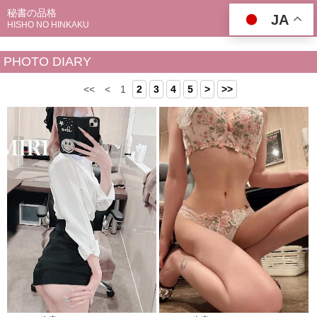
秘書の品格
JA
HISHO NO HINKAKU
PHOTO DIARY
<<
<
1
2
3
4
5
>
>>