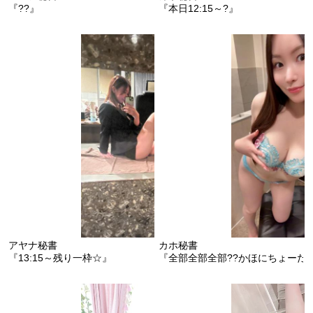
『??』
『本日12:15～?』
アヤナ秘書
カホ秘書
『13:15～残り一枠☆』
『全部全部全部??かほにちょーだ