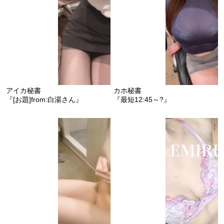
アイカ秘書
カホ秘書
『[お題]from:白湯さん』
『最短12:45～?』