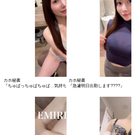
カホ秘書
カホ秘書
『ちゅぱっちゅぱちゅぱ…気持ちいい…』
『急遽明日出勤します????』