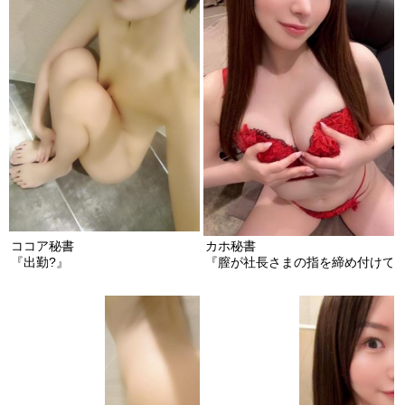
ココア秘書
カホ秘書
『出勤?』
『膣が社長さまの指を締め付けて