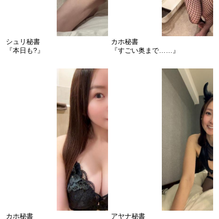
シュリ秘書
カホ秘書
『本日も?』
『すごい奥まで……』
カホ秘書
アヤナ秘書