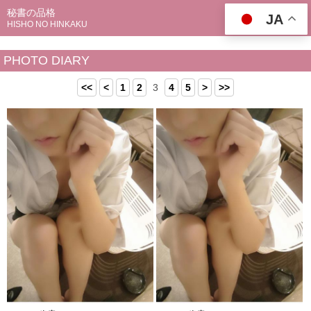
秘書の品格
JA
HISHO NO HINKAKU
PHOTO DIARY
<<
<
1
2
3
4
5
>
>>