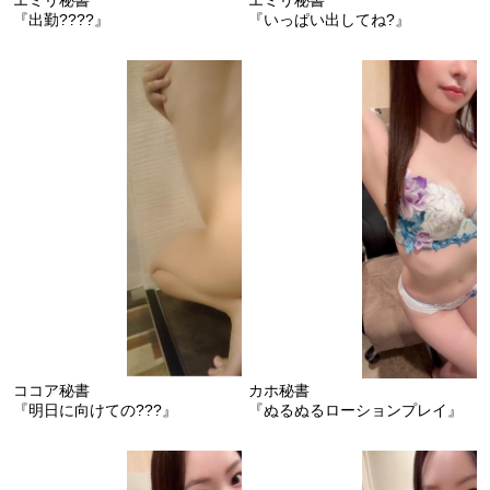
『出勤????』
『いっぱい出してね?』
ココア秘書
カホ秘書
『明日に向けての???』
『ぬるぬるローションプレイ』