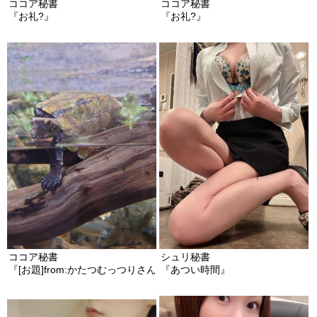
ココア秘書
ココア秘書
『お礼?』
『お礼?』
ココア秘書
シュリ秘書
『[お題]from:かたつむっつりさんさん』
『あつい時間』