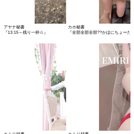
アヤナ秘書
カホ秘書
『13:15～残り一枠☆』
『全部全部全部??かほにちょーだ
エミリ秘書
エミリ秘書