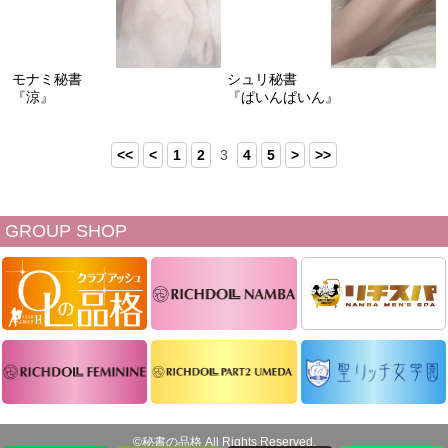
モナミ秘書
シュリ秘書
『涼』
『ぱいんぱいん』
<<
<
1
2
3
4
5
>
>>
GROUP SHOP
©秘書の品格 All Rights Reserved.